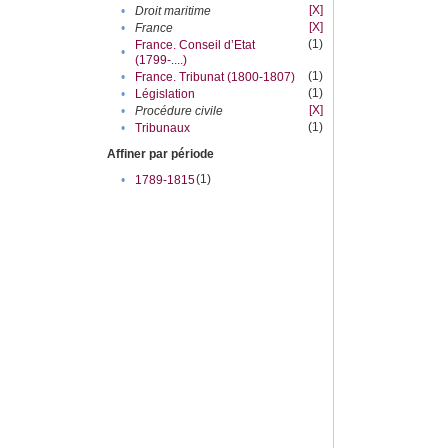
[X]
•
Droit maritime
[X]
•
France
(1)
France. Conseil d’Etat
•
(1799-....)
(1)
•
France. Tribunat (1800-1807)
(1)
•
Législation
[X]
•
Procédure civile
(1)
•
Tribunaux
Affiner par période
(1)
•
1789-1815