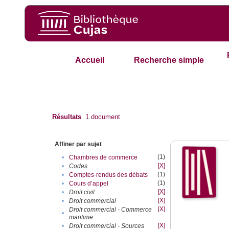
Accueil
Recherche simple
Résultats
1
document
Affiner par sujet
(1)
•
Chambres de commerce
[X]
•
Codes
(1)
•
Comptes-rendus des débats
(1)
•
Cours d’appel
[X]
•
Droit civil
[X]
•
Droit commercial
[X]
Droit commercial - Commerce
•
maritime
[X]
•
Droit commercial - Sources