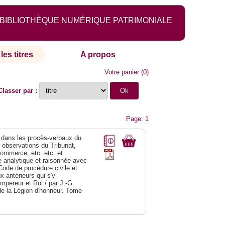
BIBLIOTHÈQUE NUMÉRIQUE PATRIMONIALE
les titres
A propos
Votre panier
(
0
)
Classer par :
Page: 1
dans les procès-verbaux du
s observations du Tribunat,
commerce, etc. etc. et
analytique et raisonnée avec
Code de procédure civile et
 antérieurs qui s'y
Empereur et Roi / par J.-G.
de la Légion d'honneur. Tome