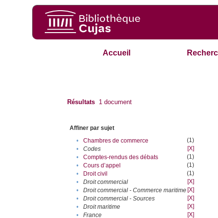
Accueil
Recherc
Résultats
1
document
Affiner par sujet
(1)
•
Chambres de commerce
[X]
•
Codes
(1)
•
Comptes-rendus des débats
(1)
•
Cours d’appel
(1)
•
Droit civil
[X]
•
Droit commercial
[X]
•
Droit commercial - Commerce maritime
[X]
•
Droit commercial - Sources
[X]
•
Droit maritime
[X]
•
France