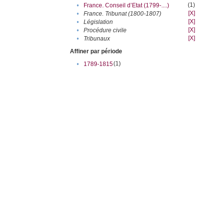
(1)
•
France. Conseil d’Etat (1799-....)
[X]
•
France. Tribunat (1800-1807)
[X]
•
Législation
[X]
•
Procédure civile
[X]
•
Tribunaux
Affiner par période
(1)
•
1789-1815