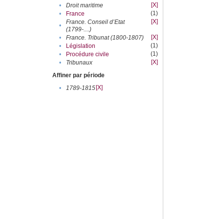
[X]
•
Droit maritime
(1)
•
France
[X]
France. Conseil d’Etat
•
(1799-....)
[X]
•
France. Tribunat (1800-1807)
(1)
•
Législation
(1)
•
Procédure civile
[X]
•
Tribunaux
Affiner par période
[X]
•
1789-1815