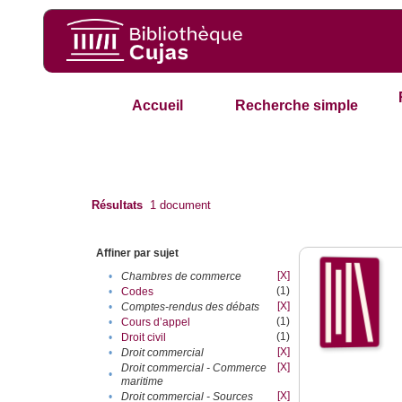
Accueil
Recherche simple
Résultats
1
document
Affiner par sujet
[X]
•
Chambres de commerce
(1)
•
Codes
[X]
•
Comptes-rendus des débats
(1)
•
Cours d’appel
(1)
•
Droit civil
[X]
•
Droit commercial
[X]
Droit commercial - Commerce
•
maritime
[X]
•
Droit commercial - Sources