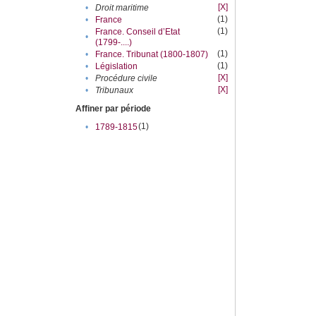
[X]
•
Droit maritime
(1)
•
France
(1)
France. Conseil d’Etat
•
(1799-....)
(1)
•
France. Tribunat (1800-1807)
(1)
•
Législation
[X]
•
Procédure civile
[X]
•
Tribunaux
Affiner par période
(1)
•
1789-1815