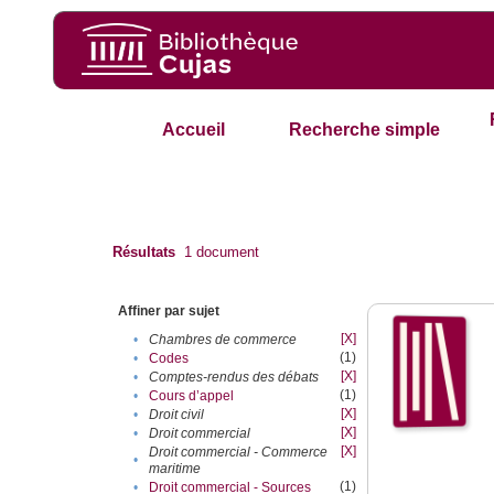
Accueil
Recherche simple
Résultats
1
document
Affiner par sujet
[X]
•
Chambres de commerce
(1)
•
Codes
[X]
•
Comptes-rendus des débats
(1)
•
Cours d’appel
[X]
•
Droit civil
[X]
•
Droit commercial
[X]
Droit commercial - Commerce
•
maritime
(1)
•
Droit commercial - Sources