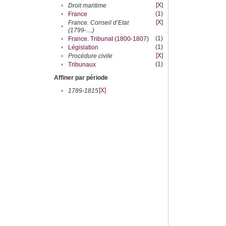
[X]
•
Droit maritime
(1)
•
France
[X]
France. Conseil d’Etat
•
(1799-....)
(1)
•
France. Tribunat (1800-1807)
(1)
•
Législation
[X]
•
Procédure civile
(1)
•
Tribunaux
Affiner par période
[X]
•
1789-1815