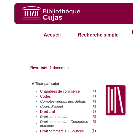
Accueil
Recherche simple
Résultats
1
document
Affiner par sujet
(1)
•
Chambres de commerce
(1)
•
Codes
[X]
•
Comptes-rendus des débats
[X]
•
Cours d’appel
(1)
•
Droit civil
[X]
•
Droit commercial
[X]
Droit commercial - Commerce
•
maritime
(1)
•
Droit commercial - Sources