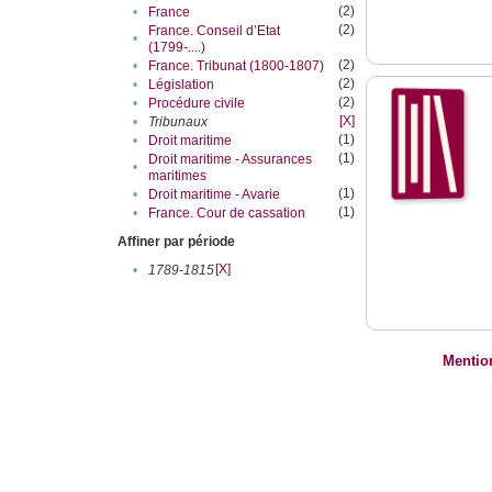
(2)
•
France
(2)
France. Conseil d’Etat
•
(1799-....)
(2)
•
France. Tribunat (1800-1807)
(2)
•
Législation
(2)
•
Procédure civile
[X]
•
Tribunaux
(1)
•
Droit maritime
(1)
Droit maritime - Assurances
•
maritimes
(1)
•
Droit maritime - Avarie
(1)
•
France. Cour de cassation
Affiner par période
[X]
•
1789-1815
Mentio