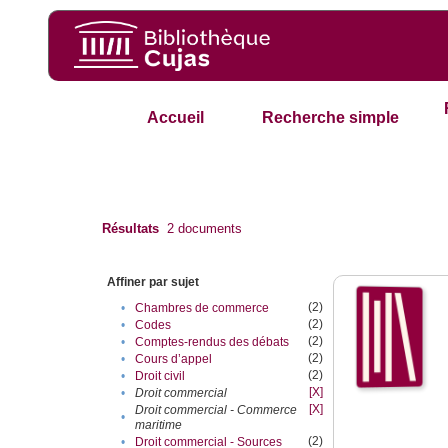
Accueil
Recherche simple
Résultats
2
documents
Affiner par sujet
(2)
•
Chambres de commerce
(2)
•
Codes
(2)
•
Comptes-rendus des débats
(2)
•
Cours d’appel
(2)
•
Droit civil
[X]
•
Droit commercial
[X]
Droit commercial - Commerce
•
maritime
(2)
•
Droit commercial - Sources