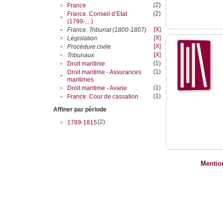
(2)
•
France
(2)
France. Conseil d’Etat
•
(1799-....)
[X]
•
France. Tribunat (1800-1807)
[X]
•
Législation
[X]
•
Procédure civile
[X]
•
Tribunaux
(1)
•
Droit maritime
(1)
Droit maritime - Assurances
•
maritimes
(1)
•
Droit maritime - Avarie
(1)
•
France. Cour de cassation
Affiner par période
(2)
•
1789-1815
Mentio