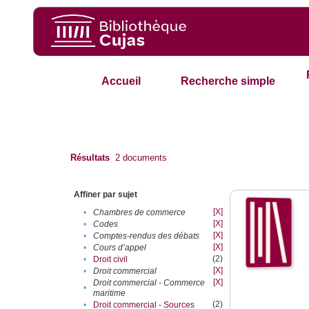
Accueil
Recherche simple
Résultats
2
documents
Affiner par sujet
[X]
•
Chambres de commerce
[X]
•
Codes
[X]
•
Comptes-rendus des débats
[X]
•
Cours d’appel
(2)
•
Droit civil
[X]
•
Droit commercial
[X]
Droit commercial - Commerce
•
maritime
(2)
•
Droit commercial - Sources