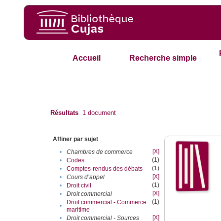
Accueil
Recherche simple
Résultats
1
document
Affiner par sujet
[X]
•
Chambres de commerce
(1)
•
Codes
(1)
•
Comptes-rendus des débats
[X]
•
Cours d’appel
(1)
•
Droit civil
[X]
•
Droit commercial
(1)
Droit commercial - Commerce
•
maritime
[X]
•
Droit commercial - Sources