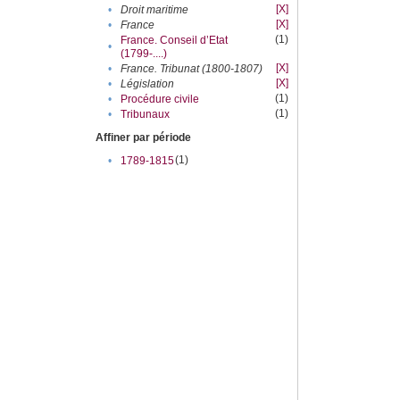
[X]
•
Droit maritime
[X]
•
France
(1)
France. Conseil d’Etat
•
(1799-....)
[X]
•
France. Tribunat (1800-1807)
[X]
•
Législation
(1)
•
Procédure civile
(1)
•
Tribunaux
Affiner par période
(1)
•
1789-1815