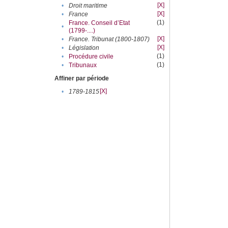
[X]
•
Droit maritime
[X]
•
France
(1)
France. Conseil d’Etat
•
(1799-....)
[X]
•
France. Tribunat (1800-1807)
[X]
•
Législation
(1)
•
Procédure civile
(1)
•
Tribunaux
Affiner par période
[X]
•
1789-1815