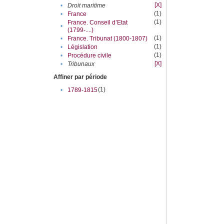
[X]
•
Droit maritime
(1)
•
France
(1)
France. Conseil d’Etat
•
(1799-....)
(1)
•
France. Tribunat (1800-1807)
(1)
•
Législation
(1)
•
Procédure civile
[X]
•
Tribunaux
Affiner par période
(1)
•
1789-1815