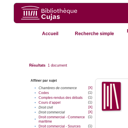
Accueil
Recherche simple
Résultats
1
document
Affiner par sujet
[X]
•
Chambres de commerce
(1)
•
Codes
(1)
•
Comptes-rendus des débats
(1)
•
Cours d’appel
[X]
•
Droit civil
[X]
•
Droit commercial
(1)
Droit commercial - Commerce
•
maritime
(1)
•
Droit commercial - Sources