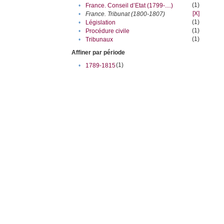
(1)
•
France. Conseil d’Etat (1799-....)
[X]
•
France. Tribunat (1800-1807)
(1)
•
Législation
(1)
•
Procédure civile
(1)
•
Tribunaux
Affiner par période
(1)
•
1789-1815