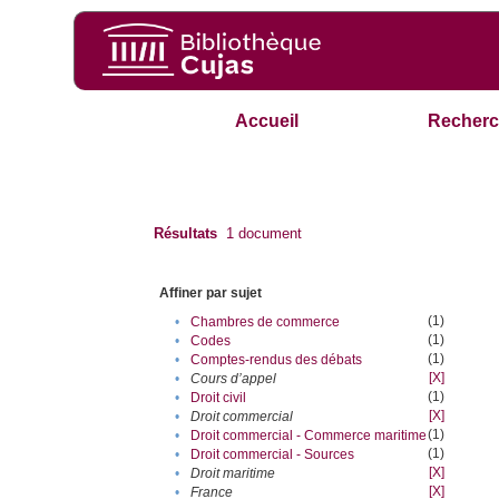
Accueil
Recherc
Résultats
1
document
Affiner par sujet
(1)
•
Chambres de commerce
(1)
•
Codes
(1)
•
Comptes-rendus des débats
[X]
•
Cours d’appel
(1)
•
Droit civil
[X]
•
Droit commercial
(1)
•
Droit commercial - Commerce maritime
(1)
•
Droit commercial - Sources
[X]
•
Droit maritime
[X]
•
France