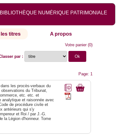
BIBLIOTHÈQUE NUMÉRIQUE PATRIMONIALE
les titres
A propos
Votre panier
(
0
)
Classer par :
Page: 1
dans les procès-verbaux du
s observations du Tribunat,
commerce, etc. etc. et
analytique et raisonnée avec
Code de procédure civile et
 antérieurs qui s'y
Empereur et Roi / par J.-G.
de la Légion d'honneur. Tome